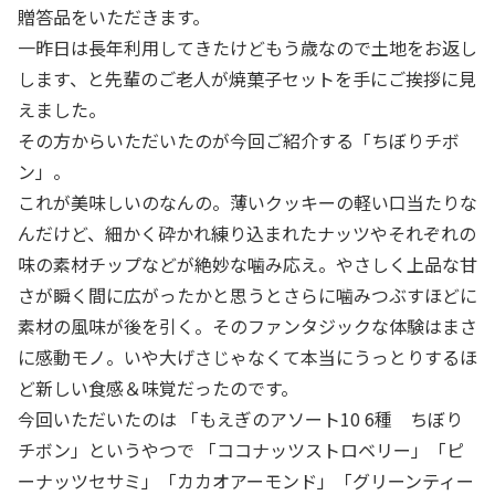
贈答品をいただきます。
一昨日は長年利用してきたけどもう歳なので土地をお返し
します、と先輩のご老人が焼菓子セットを手にご挨拶に見
えました。
その方からいただいたのが今回ご紹介する「ちぼりチボ
ン」。
これが美味しいのなんの。薄いクッキーの軽い口当たりな
んだけど、細かく砕かれ練り込まれたナッツやそれぞれの
味の素材チップなどが絶妙な噛み応え。やさしく上品な甘
さが瞬く間に広がったかと思うとさらに噛みつぶすほどに
素材の風味が後を引く。そのファンタジックな体験はまさ
に感動モノ。いや大げさじゃなくて本当にうっとりするほ
ど新しい食感＆味覚だったのです。
今回いただいたのは 「もえぎのアソート10 6種 ちぼり
チボン」というやつで 「ココナッツストロベリー」「ピ
ーナッツセサミ」「カカオアーモンド」「グリーンティー