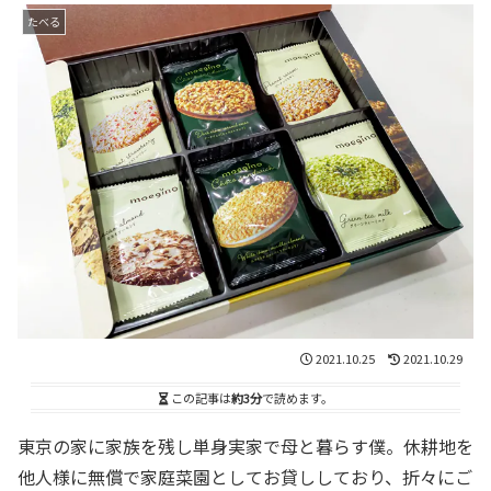
たべる
2021.10.25
2021.10.29
この記事は
約3分
で読めます。
東京の家に家族を残し単身実家で母と暮らす僕。休耕地を
他人様に無償で家庭菜園としてお貸ししており、折々にご