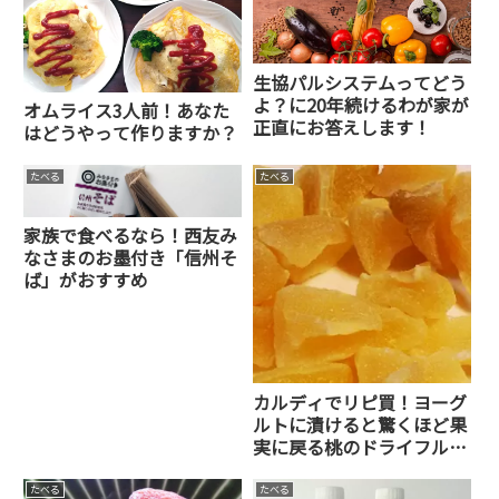
生協パルシステムってどう
よ？に20年続けるわが家が
オムライス3人前！あなた
正直にお答えします！
はどうやって作りますか？
たべる
たべる
家族で食べるなら！西友み
なさまのお墨付き「信州そ
ば」がおすすめ
カルディでリピ買！ヨーグ
ルトに漬けると驚くほど果
実に戻る桃のドライフルー
ツがおススメ
たべる
たべる